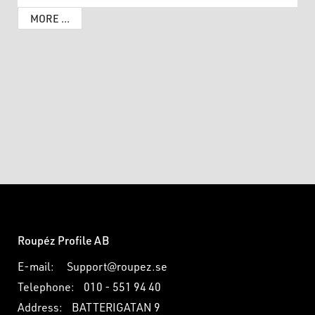
Termoskannans unika handtag i ek med rundade kanter
MORE ...
ger ett bra grepp vid servering och hällkanten i rostfritt
stål gör den 100 % droppfri.
Roupéz Profile AB
E-mail:
Support@roupez.se
Telephone:
010 - 551 94 40
Address:
BATTERIGATAN 9