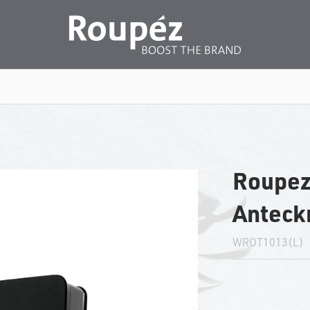
Roupez
Anteck
WROT1013(L)