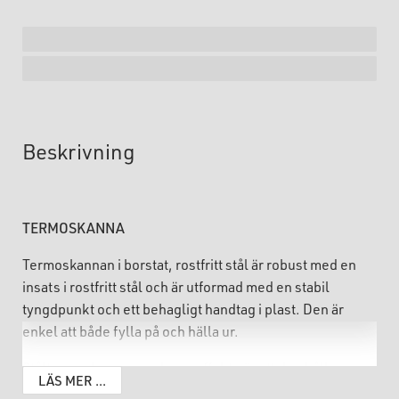
Beskrivning
TERMOSKANNA
Termoskannan i borstat, rostfritt stål är robust med en
insats i rostfritt stål och är utformad med en stabil
tyngdpunkt och ett behagligt handtag i plast. Den är
enkel att både fylla på och hälla ur.
Ståltermoskannans vakuumeffekt gör att den håller
LÄS MER ...
värmen länge och den praktiska hällkragen gör att