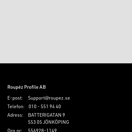
kannan är 100 % droppfri.
Tillverkad i borstat rostfritt stål och plast.
Roupéz Profile AB
E-post:
Support@roupez.se
Telefon:
010 - 551 94 40
Adress:
BATTERIGATAN 9
553 05 JÖNKÖPING
Org.nr:
556928-1149