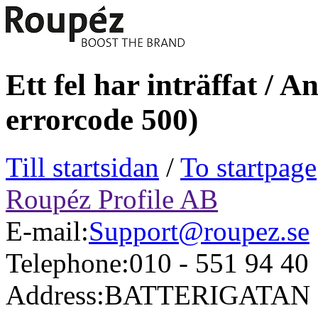
Ett fel har inträffat / 
errorcode 500)
Till startsidan
/
To startpage
Roupéz Profile AB
E-mail:
Support@roupez.se
Telephone:
010 - 551 94 40
Address:
BATTERIGATAN 9