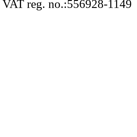
VAT reg. no.:
556928-1149